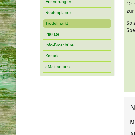
Erinnerungen
Ord
zur
Routenplaner
So 
Trödelmarkt
Spe
Plakate
Info-Broschüre
Kontakt
eMail an uns
N
M
N