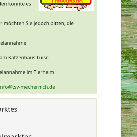
den könnte es
 möchten Sie jedoch bitten, die
ödelannahme
 am Katzenhaus Luise
delannahme im Tierheim
info@tsv-mechernich.de
rktes
elmarktes