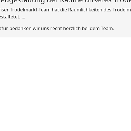
ser Trödelmarkt-Team hat die Räumlichkeiten des Trödel
staltetet, ...
für bedanken wir uns recht herzlich bei dem Team.
e Bilder zeigen die Vielfalt, die wir in unserem Trödelmarkt
natlichen Trödelmärkte !
ernich, Juni 2013
ugestaltung der Räume
eres Trödelmarktes
r Trödelmarkt-Team hat die
lichkeiten des Trödelmarkts
eräumt, umgeräumt, neu gestaltetet, ...