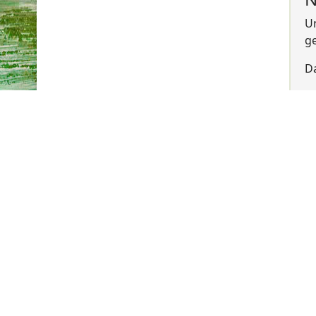
Un
ge
Da
Di
mo
Mech
Ne
uns
Unse
Räum
aufg