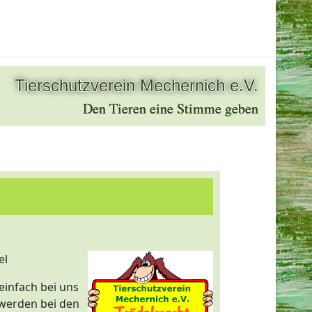
Tierschutzverein Mechernich e.V.
Den Tieren eine Stimme geben
el
infach bei uns
hwerden bei den